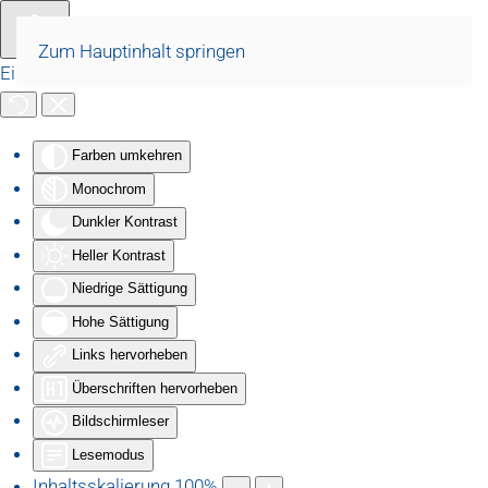
Zum Hauptinhalt springen
Eingabehilfen öffnen
Farben umkehren
Monochrom
Dunkler Kontrast
Heller Kontrast
Niedrige Sättigung
Hohe Sättigung
Links hervorheben
Überschriften hervorheben
Bildschirmleser
Lesemodus
Inhaltsskalierung
100
%